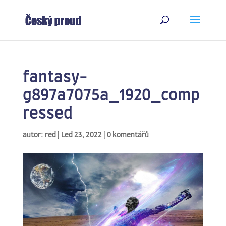
fantasy-
g897a7075a_1920_comp
ressed
autor:
red
|
Led 23, 2022
|
0 komentářů