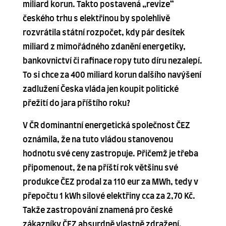
miliard korun. Takto postavená „revize“
českého trhu s elektřinou by spolehlivě
rozvrátila státní rozpočet, kdy pár desítek
miliard z mimořádného zdanění energetiky,
bankovnictví či rafinace ropy tuto díru nezalepí.
To si chce za 400 miliard korun dalšího navýšení
zadlužení Česka vláda jen koupit politické
přežití do jara příštího roku?
V ČR dominantní energetická společnost ČEZ
oznámila, že na tuto vládou stanovenou
hodnotu své ceny zastropuje. Přičemž je třeba
připomenout, že na příští rok většinu své
produkce ČEZ prodal za 110 eur za MWh, tedy v
přepočtu 1 kWh silové elektřiny cca za 2,70 Kč.
Takže zastropování znamená pro české
zákazníky ČEZ absurdně vlastně zdražení.