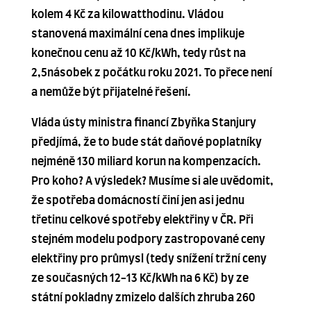
kolem 4 Kč za kilowatthodinu. Vládou
stanovená maximální cena dnes implikuje
konečnou cenu až 10 Kč/kWh, tedy růst na
2,5násobek z počátku roku 2021. To přece není
a nemůže být přijatelné řešení.
Vláda ústy ministra financí Zbyňka Stanjury
předjímá, že to bude stát daňové poplatníky
nejméně 130 miliard korun na kompenzacích.
Pro koho? A výsledek? Musíme si ale uvědomit,
že spotřeba domácností činí jen asi jednu
třetinu celkové spotřeby elektřiny v ČR. Při
stejném modelu podpory zastropované ceny
elektřiny pro průmysl (tedy snížení tržní ceny
ze současných 12-13 Kč/kWh na 6 Kč) by ze
státní pokladny zmizelo dalších zhruba 260