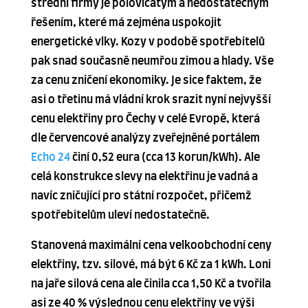
střední firmy je polovičatým a nedostatečným
řešením, které má zejména uspokojit
energetické vlky. Kozy v podobě spotřebitelů
pak snad současně neumřou zimou a hlady. Vše
za cenu zničení ekonomiky. Je sice faktem, že
asi o třetinu má vládní krok srazit nyní nejvyšší
cenu elektřiny pro Čechy v celé Evropě, která
dle červencové analýzy zveřejněné portálem
Echo 24
činí 0,52 eura (cca 13 korun/kWh). Ale
celá konstrukce slevy na elektřinu je vadná a
navíc zničující pro státní rozpočet, přičemž
spotřebitelům uleví nedostatečně.
Stanovená maximální cena velkoobchodní ceny
elektřiny, tzv. silové, má být 6 Kč za 1 kWh. Loni
na jaře silová cena ale činila cca 1,50 Kč a tvořila
asi ze 40 % výslednou cenu elektřiny ve výši