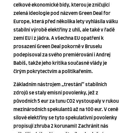
celkové ekonomické bídy, kterou je zničující
zelená ideologie pod názvem Green Deal for
Europe, která před několika lety vyhlásila válku
stabilní výrobě elektřiny z uhlí, ale také v řadě
zemí EU i z jádra. A všechna EU opatření k
prosazení Green Deal pokorně v Bruselu
podepisoval za svého premiérování i Andrej
Babiš, takže jeho kritika současné vlády je
čirým pokrytectvím a politikařením.
Základním nástrojem „trestání“ stabilních
zdrojů se staly emisní povolenky, jež z
původních 5 eur za tunu CO2 vystoupaly v rukou
mezinárodních spekulantů až na 100 eur. V ceně
silové elektřiny se tyto spekulativní povolenky
propisují zhruba 2 korunami! Zachránit nás