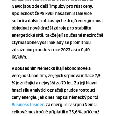
Navíc jsou zde další impulzy pro růst ceny.
Společnost ČEPS kvůli nasazení stále více
solárů a dalších občasných zdrojů energie musí
objednat nové dražší zdroje pro stabilitu
energetické sítě, takže její současné meziročně
čtyřnásobně vyšší náklady se promítnou
zdražením proudu v roce 2023 asi o 0,40
Kč/kWh.
V sousedním Německu lkají ekonomové a
veřejnost nad tím, že jejich srpnová inflace 7,9
% je zničující a nejvyšší za 70 let. Za její hlavní
hnací sílu analytici označují prudce rostoucí
ceny energie. Jak dnes napsal německý portál
Business Insider
, za energii si v srpnu Němci
celkově meziročně připlatili o 35,6 %, přičemž