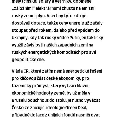
měly (čínské) soláry a větrníky, doplněné
„záložními“ elektrárnami zhusta na emisní
ruský zemní plyn. Všechny tyto zdroje
dostávají dotace, takže ceny energie už začaly
stoupat před rokem, daleko před vpádem do
Ukrajiny, kdy tak ruský vůdce Putin jen takticky
využil závislosti našich západních zemí na
ruských energetických komoditách pro své
geopolitické cíle.
Vláda ČR, která zatím nemá energetické řešení
pro klíčovou část české ekonomiky, pro
tuzemský průmysl, který vytváří hlavní
ekonomické hodnoty země, by už měla v
Bruselu bouchnout do stolu. Je nutno vyvázat
Česko ze zničující ideologie Green Deal,
případné dotace z unijních fondů nasměrovat