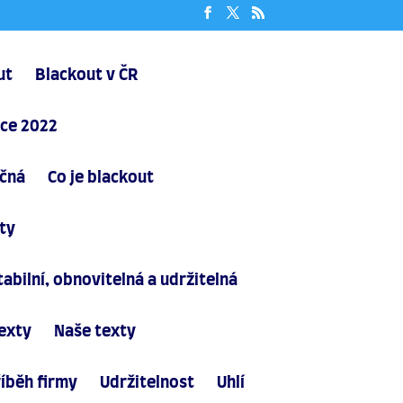
ut
Blackout v ČR
oce 2022
ačná
Co je blackout
ity
abilní, obnovitelná a udržitelná
exty
Naše texty
íběh firmy
Udržitelnost
Uhlí