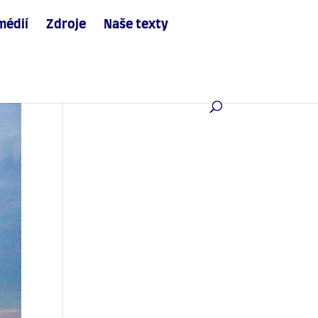
médií
Zdroje
Naše texty