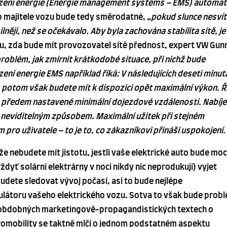
ízení energie (Energie management systems – EMS) automat
 majitele vozu bude tedy směrodatné, „
pokud slunce nesvít
ilněji, než se očekávalo. Aby byla zachována stabilita sítě, je
u, zda bude mít provozovatel sítě přednost, expert VW Gun
roblém, jak zmírnit krátkodobé situace, při nichž bude
zení energie EMS například říká: V následujících deseti minu
potom však budete mít k dispozici opět maximální výkon. Ř
předem nastavené minimální dojezdové vzdálenosti. Nabíje
 neviditelným způsobem. Maximální užitek při stejném
 pro uživatele – to je to, co zákazníkovi přináší uspokojení.
 že nebudete mít jistotu, jestli vaše elektrické auto bude moc
ždyť solární elektrárny v noci nikdy nic neprodukují) vyjet
budete sledovat vývoj počasí, asi to bude nejlépe
átoru vašeho elektrického vozu. Sotva to však bude prob
 v obdobných marketingově-propagandistických textech o
romobility se taktně mlčí o jednom podstatném aspektu