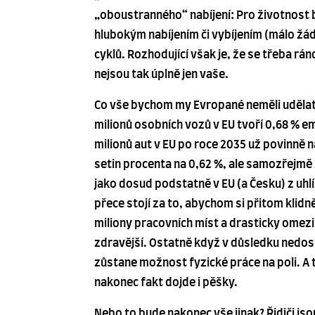
„oboustranného“ nabíjení: Pro životnost ba
hlubokým nabíjením či vybíjením (málo žád
cyklů. Rozhodující však je, že se třeba r
nejsou tak úplně jen vaše.
Co vše bychom my Evropané neměli udělat 
milionů osobních vozů v EU tvoří 0,68 % e
milionů aut v EU po roce 2035 už povinně n
setin procenta na 0,62 %, ale samozřejmě z
jako dosud podstatně v EU (a Česku) z uhlí
přece stojí za to, abychom si přitom klid
miliony pracovních míst a drasticky omezili
zdravější. Ostatně když v důsledku nedost
zůstane možnost fyzické práce na poli. A t
nakonec fakt dojde i pěšky.
Nebo to bude nakonec vše jinak? Řidiči jsou