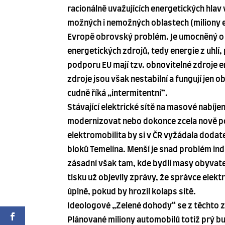
racionálně uvažujících energetických hlav 
možných i nemožných oblastech (miliony el
Evropě obrovský problém. Je umocněný o t
energetických zdrojů, tedy energie z uhlí
podporu EU mají tzv. obnovitelné zdroje en
zdroje jsou však nestabilní a fungují jen
cudně říká „intermitentní“.
Stávající elektrické sítě na masové nabíje
modernizovat nebo dokonce zcela nově pos
elektromobilita by si v ČR vyžádala dodate
bloků Temelína. Menší je snad problém ind
zásadní však tam, kde bydlí masy obyvate
tisku už objevily zprávy, že správce elektr
úplně, pokud by hrozil kolaps sítě.
Ideologové „Zelené dohody“ se z těchto 
Plánované miliony automobilů totiž prý b