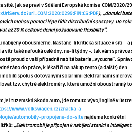
zace sítě. Jak se praví v Sdělení Evropské komise COM/2020/2
LexUriServ.do?uri=COM:2020:0299:FIN:CS:PDF
), „d
omácí bate
dovách mohou pomoci lépe řídit distribuční soustavy. Do rok
ovat
až 20 % celkové denní požadované flexibility“.
nabíjeny obousměrně. Nastane-li kritická situace v síti – a 
 a vítr také nefouká celé dny, ne-li týdny -, tak vám správce 
prostě proud z vaší případně nabité baterie „vycucne“. Správ
ledné ráno do práce, k lékaři či na nákup tento (a další?) den
romobilů spolu s dotovanými solárními elektrárnami směřov
talovat tzv. chytré elektroměry, které umožní oboustranný t
je i tuzemská Škoda Auto, jde tomuto vývoji agilně v ústret
tps://www.volkswagen.cz/znacka-a-
logie/automobily-propojene-do-site
najdeme konkrétní
ítřků:
„Elektromobil je připojen k nabíjecí stanici a inteligen