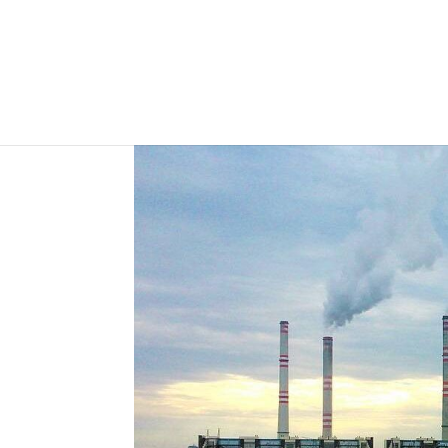
majiteli vozu
autor:
red
|
Zář 19, 2023
|
Naše texty