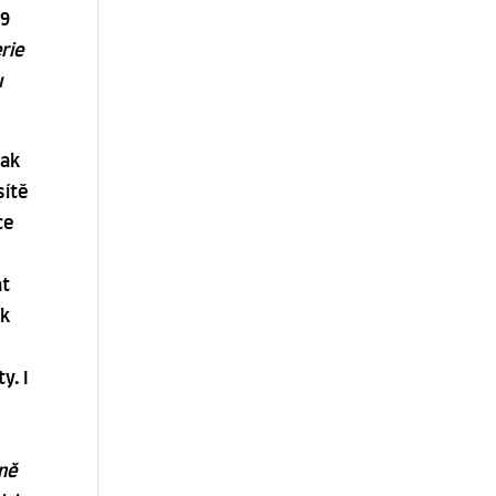
99
rie
u
jak
sítě
ce
at
ok
y. I
tně