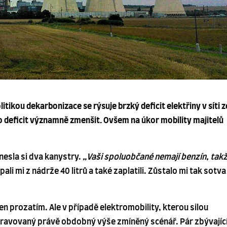
olitikou dekarbonizace se rýsuje brzký deficit elektřiny v síti 
to deficit významně zmenšit. Ovšem na úkor mobility majitelů
nesla si dva kanystry.
„Vaši spoluobčané nemají benzín, tak
pali mi z nádrže 40 litrů a také zaplatili. Zůstalo mi tak sotva
en prozatím. Ale v případě elektromobility, kterou silou
ipravovaný právě obdobný výše zmíněný scénář. Pár zbývajíc