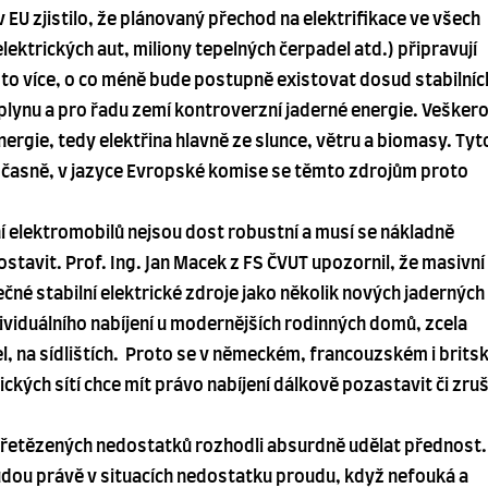
v EU zjistilo, že plánovaný přechod na elektrifikace ve všech
ektrických aut, miliony tepelných čerpadel atd.) připravují
o více, o co méně bude postupně existovat dosud stabilníc
, plynu a pro řadu zemí kontroverzní jaderné energie. Vešker
ergie, tedy elektřina hlavně ze slunce, větru a biomasy. Tyt
 občasně, v jazyce Evropské komise se těmto zdrojům proto
ní elektromobilů nejsou dost robustní a musí se nákladně
tavit. Prof. Ing. Jan Macek z FS ČVUT upozornil, že masivní
čné stabilní elektrické zdroje jako několik nových jaderných
ividuálního nabíjení u modernějších rodinných domů, zcela
l, na sídlištích. Proto se v německém, francouzském i brit
ických sítí chce mít právo nabíjení dálkově pozastavit či zruš
zřetězených nedostatků rozhodli absurdně udělat přednost.
udou právě v situacích nedostatku proudu, když nefouká a