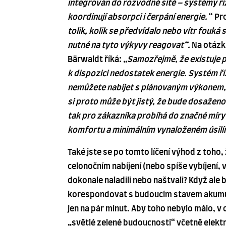
integrován do rozvodné sítě – systémy ř
koordinují absorpci i čerpání energie.“
Pro
tolik, kolik se předvídalo nebo vítr fouká s
nutné na tyto výkyvy reagovat“.
Na otázk
Bärwaldt říká:
„Samozřejmě, že existuje p
k dispozici nedostatek energie. Systém ří
nemůžete nabíjet s plánovaným výkonem, 
si proto může být jistý, že
bude dosaženo 
tak pro zákazníka probíhá do značné míry
komfortu a minimálním v
ynaloženém úsilím
Také jste se po tomto líčení výhod z toho,
celonočním nabíjení (nebo spíše vybíjení, v
dokonale naladili nebo naštvali? Když ale 
korespondovat s budoucím stavem akumul
jen na pár minut. Aby toho nebylo málo,
„světlé zelené budoucnosti“ včetně elekt