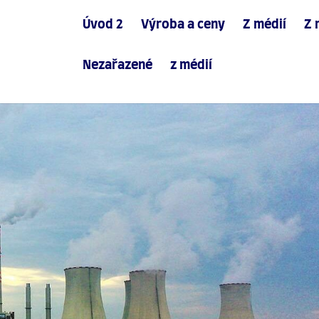
Úvod 2
Výroba a ceny
Z médií
Z 
Nezařazené
z médií