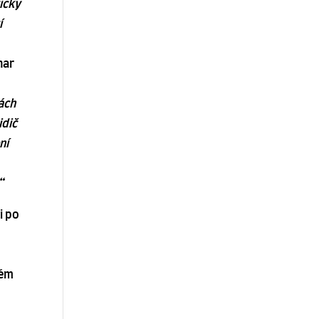
icky
í
nar
tách
idič
ní
“
i po
lém