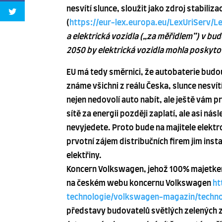
nesvítí slunce, sloužit jako zdroj stabili
(
https://eur-lex.europa.eu/LexUriServ/
a elektrická vozidla („za měřidlem“) v bu
2050 by elektrická vozidla mohla poskyt
EU má tedy směrnici, že autobaterie budou 
známe všichni z reálu Česka, slunce nesvítí
nejen nedovolí auto nabít, ale ještě vám 
sítě za energii později zaplatí, ale asi nás
nevyjedete. Proto bude na majitele elekt
prvotní zájem distribučních firem jim ins
elektřiny.
Koncern Volkswagen, jehož 100% majetkem 
na českém webu koncernu Volkswagen
ht
technologie/volkswagen-magazin/techno
představy budovatelů světlých zelených z