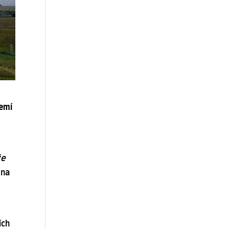
zemí
že
 na
ích