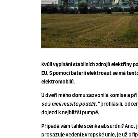
Kvůli vypínání stabilních zdrojů elektřiny p
EU. S pomocí baterií elektroaut se má ten
elektromobilů.
U dveří mého domu zazvonila komise a při
se s nimi musíte podělit,“
prohlásili, odčer
dojezd k nejbližší pumpě.
Připadá vám tahle scénka absurdní? Ano, j
prosazuje vedení Evropské unie, je už př