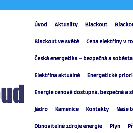
Úvod
Aktuality
Blackout
Blacko
Blackout ve světě
Cena elektřiny v r
Česká energetika – bezpečná a soběst
Elektřina aktuálně
Energetické prior
Energie cenově dostupná, bezpečná a st
Jádro
Kamenice
Kontakty
Naše t
Obnovitelné zdroje energie
Plyn
Př
roauta nepatří až tak zcela