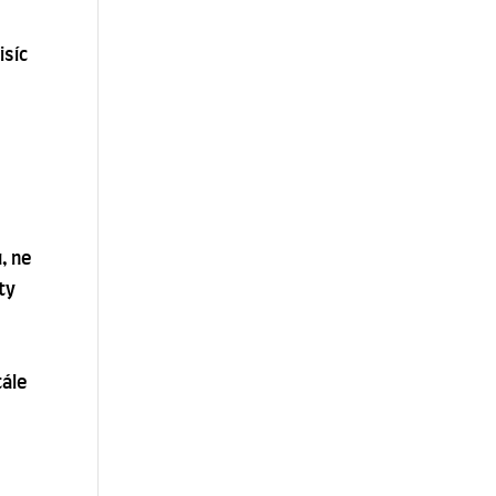
isíc
, ne
ty
tále