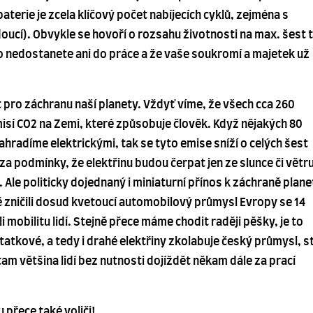
terie je zcela klíčový počet nabíjecích cyklů, zejména s
oucí). Obvykle se hovoří o rozsahu životnosti na max. šest t
áno nedostanete ani do práce a že vaše soukromí a majetek už
pro záchranu naší planety. Vždyť víme, že všech cca 260
misí CO2 na Zemi, které způsobuje člověk. Když nějakých 80
ahradíme elektrickými, tak se tyto emise sníží o celých šest
a podmínky, že elektřinu budou čerpat jen ze slunce či větru
. Ale politicky dojednaný i miniaturní přínos k záchraně plane
ně zničili dosud kvetoucí automobilový průmysl Evropy se 14
 mobilitu lidí. Stejně přece máme chodit raději pěšky, je to
atkové, a tedy i drahé elektřiny zkolabuje český průmysl, s
am většina lidí bez nutnosti dojíždět někam dále za prací
 přece také voliči!